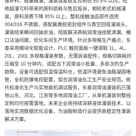
速补料、微量精灌，灌装误差稳定控制在 ±0.5% 以内，杜
绝超灌亏料带来的原料损耗与售后投诉，相较老式机械灌
装，原料浪费下降 95% 以上。整机接触油品部件选用
304/316 不锈钢，搭配氟橡胶密封组件与真空回吸灌装头，
灌装结束瞬间回抽余油，彻底解决高粘润滑油挂壁滴漏、桶
口沾油问题，优化车间生产环境。针对多规格生产痛点，东
泰采用模块化智能设计，PLC 触控面板一键调取 1L、4L、
20L、200L 多规格灌装参数，无需拆装配件，规格切换耗时
压缩至 10 分钟内，适配当下润滑油小批量、多批次的生产
趋势。设备可选配恒温保温料仓，低温环境避免油脂凝固堵
管，全机防爆电控配置，契合润滑油化工生产安全规范。依
托标准化生产与实地装机调试服务，东泰润滑油灌装机已落
地山东、河北、江浙等多地润滑油工厂，从单机灌装到整线
定制均可按需落地。未来企业将持续深耕液体灌装技术，以
落地实测数据优化设备，为油脂制造行业提供高稳定性灌装
解决方案。