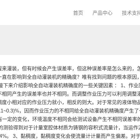
首页
产品中心
技术支
程来灌装，但有时候会产生误差率，但这种误差率是怎么来的，
一直在影响到全自动灌装机的精确度？唯有找到问题的根本原因
接下来介绍影响全自动灌装机精确度的一些关键因素 ： 1、作业
不相同产生的误差率也并不相同。而调整作业压力可以利用调整
稠度小相对应的作业压力就小，相反的则大。对于常见的液体物
(0.1~0.3)%，因而作业压力的不相同给全自动灌装机精确度产生了
会有一定的变化，环境温度不相同会给测试设备产生不相同误差率
求的测验得到对于计量室腔体材质为铸钢的容积式流量计，当运作
04%。 3、黏稠度，黏稠度变化会使流量计计量而产生偏差。对