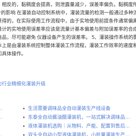
；相反的，黏稠度会提高，则泄露量减少，误差率偏负。黏稠度
计的影响 在灌装自动控制系统中，灌装流量的检测一般通过多种
获得的，在实际使用工作流程中，由于实地使用前提条件通常偏
量计的实地使用误差率应该是流量计基本偏差与附加误差率的合
品，尽可能避免 仪器设备产生的误差率。 5、灌装操作系统的影
本上是由灌装系统控制整体灌装工作流程，灌装工作效率的速度
和具体操作。
力行业精细化灌装升级
智能灌装设备彰显企业智造实力
生活需要调味品全自动灌装生产线设备
升效率与质量的自动化解决方案
东泰全自动酱油醋灌装机，一站式解决调味品灌装生产难题
液体灌装机选购｜从物料、产能、配置到售后，五步选对设备不踩坑
｜攻克大桶液体肥灌装生产难题
双头全自动小型液体灌装机，小批量灌装生产线优选设备